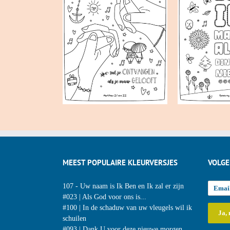
MEEST POPULAIRE KLEURVERSJES
VOLGE
107 - Uw naam is Ik Ben en Ik zal er zijn
#023 | Als God voor ons is...
#100 | In de schaduw van uw vleugels wil ik
schuilen
#093 | Dank U voor deze nieuwe morgen