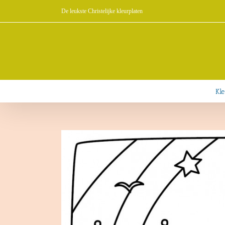
Ga
De leukste Christelijke kleurplaten
naar
inhoud
Kle
Bekijk
grotere
afbeelding