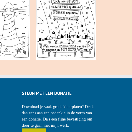
STEUN MET EEN DONATIE
Download je vaak gratis kleurplaten? Denk
dan eens aan een bedankje in de vorm van
een donatie. Da's een fijne bevestiging om
door te gaan met mijn werk.