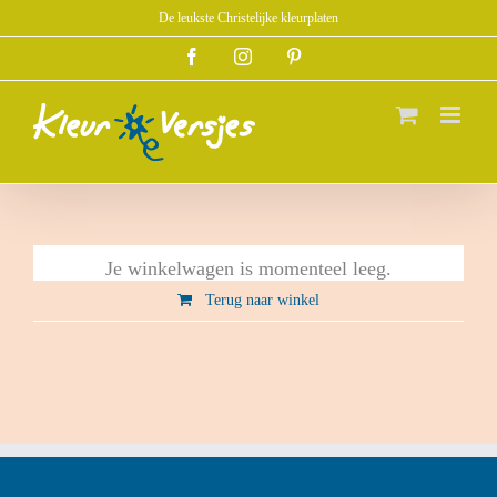
Ga
De leukste Christelijke kleurplaten
naar
Facebook
Instagram
Pinterest
inhoud
Je winkelwagen is momenteel leeg.
Terug naar winkel