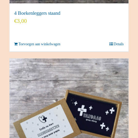
4 Boekenleggers staand
€
3,00
Toevoegen aan winkelwagen
Details