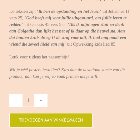
De teksten zijn ‘
Ik ben de opstanding en het leven
‘ uit Johannes 11
vers 25, ‘
God heeft mij voor jullie uitgestuurd, om jullie leven te
redden
‘ uit Genesis 45 vers 5 en ‘
Als ik mijn ogen sluit en denk
aan Golgotha dan lijkt het net of ik daar op die heuvel sta. Aan
dat houten kruis droeg U de straf voor mij, ik had nog nooit een
vriend die zoveel hield van mij
‘ uit Opwekking kids lied 85.
Leuk voor tijdens het paasontbijt!
Wil je véél posters bestellen? Kies dan de download versie van dit
product, dan kan je zelf zo vaak printen als je wilt.
3
Placemats
Pasen
TOEVOEGEN AAN WINKELWAGEN
aantal